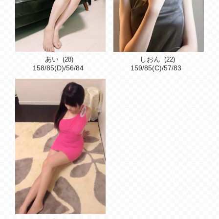
あい
しおん
(28)
(22)
158/85(D)/56/84
159/85(C)/57/83